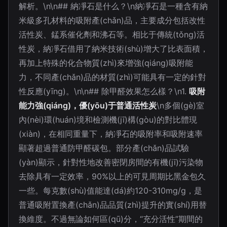
解析。\n\n## 納凈石是什么？\n納凈石是一種含有納
米級多孔材料的吸附產(chǎn)品，主要成分包括改性
活性炭、錳系催化劑和沸石等。相比于傳統(tǒng)活
性炭，納凈石借用了納米技術(shù)增大了比表面積，
再加上特殊的化合物質(zhì)來增強(qiáng)吸附能
力，不同產(chǎn)品的材質(zhì)可能具有一定的針對
性反應(yīng)。\n\n## 除甲醛效果怎么樣？\n1.
吸附
能力強(qiáng)，優(yōu)于普通活性炭
\n多個(gè)室
內(nèi)環(huán)境和檢測機(jī)構(gòu)的對比體現
(xiàn)，在相同重量下，納凈石的吸附率和吸附速率
顯著超過普通防甲醛碳包。部分產(chǎn)品試驗
(yàn)顯示，針對性地改善密閉房間的有機(jī)污染物
去除具有一定效率，90%以上的可見周期比黑金包久
一些。每克數(shù)值能達(dá)約120-310mg/g，是
普通吸附置換產(chǎn)品品質(zhì)提升的實(shí)用替
換維度。不過無論如何區(qū)分，“充分活性”期間的