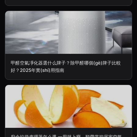
甲醛空氣凈化器選什么牌子？除甲醛哪個(gè)牌子比較
好？2025年實(shí)用指南
廚余垃圾處理器怎么選 一用就上癮，順帶掌控居家空氣