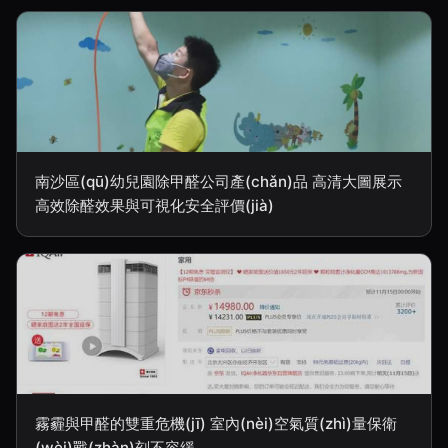
南沙區(qū)幼兒園除甲醛公司產(chǎn)品 高清大圖展示
高效除醛效果與可視化安全評價(jià)
霧霾與甲醛的雙重危機(jī) 室內(nèi)空氣質(zhì)量保衛
(wèi)戰(zhàn)刻不容緩