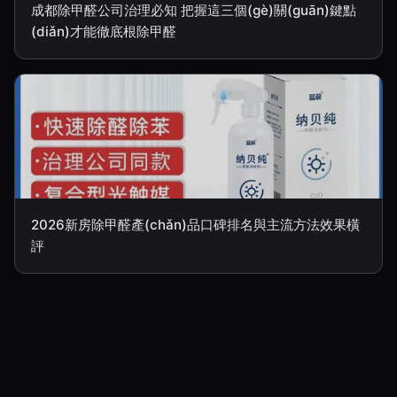
成都除甲醛公司治理必知 把握這三個(gè)關(guān)鍵點
(diǎn)才能徹底根除甲醛
2026新房除甲醛產(chǎn)品口碑排名與主流方法效果橫
評