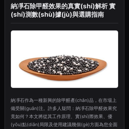
納凈石除甲醛效果的真實(shí)解析 實
(shí)測數(shù)據(jù)與選購指南
納凈石作為一種新興的除甲醛產(chǎn)品，在市場上
備受關(guān)注。許多人疑問：納凈石除甲醛效果究
竟如何？本文將從其工作原理、實(shí)際效果、優
(yōu)點(diǎn)局限及使用建議幾個(gè)方面為您全面