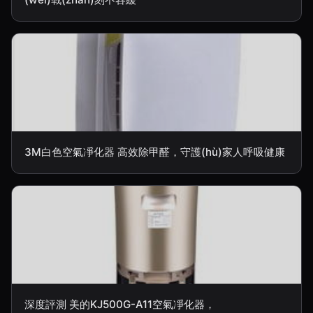
3M白色空氣凈化器 高效除甲醛，守護(hù)家人呼吸健康
深度評測 美的KJ500G-A11空氣凈化器，